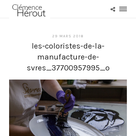
29 MARS 2018
les-coloristes-de-la-
manufacture-de-
svres_37700957995_o